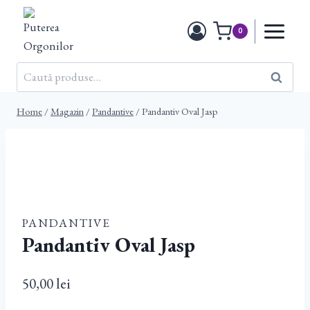
Skip
to
0
content
Caută
Caută
după:
Home
/
Magazin
/
Pandantive
/
Pandantiv Oval Jasp
PANDANTIVE
Pandantiv Oval Jasp
50,00
lei