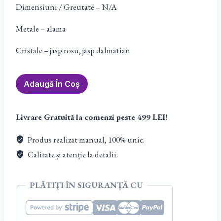
Dimensiuni / Greutate – N/A
Metale – alama
Cristale – jasp rosu, jasp dalmatian
Cantitate
Adaugă În Coș
Pandantiv
Oval
Livrare Gratuită la comenzi peste 499 LEI!
Jasp
Produs realizat manual, 100% unic.
Calitate și atenție la detalii.
PLĂTIȚI ÎN SIGURANȚĂ CU