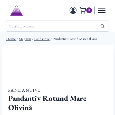
Skip
to
0
content
Caută
Caută
după:
Home
/
Magazin
/
Pandantive
/
Pandantiv Rotund Mare Olivină
PANDANTIVE
Pandantiv Rotund Mare
Olivină