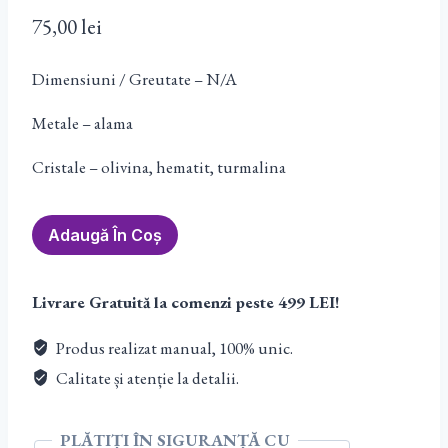
75,00
lei
Dimensiuni / Greutate – N/A
Metale – alama
Cristale – olivina, hematit, turmalina
Cantitate
Adaugă În Coș
Pandantiv
Rotund
Livrare Gratuită la comenzi peste 499 LEI!
Mare
Olivină
Produs realizat manual, 100% unic.
Calitate și atenție la detalii.
PLĂTIȚI ÎN SIGURANȚĂ CU