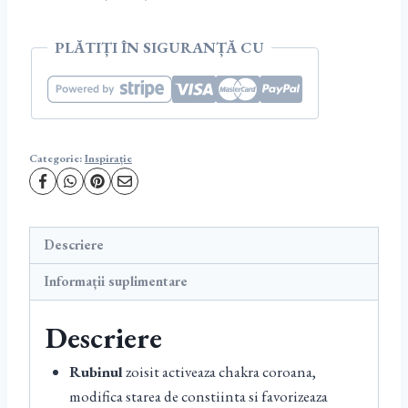
&
Cuart
PLĂTIȚI ÎN SIGURANȚĂ CU
roz
Categorie:
Inspirație
Descriere
Informații suplimentare
Descriere
Rubinul
zoisit activeaza chakra coroana,
modifica starea de constiinta si favorizeaza