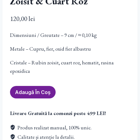
Zoisit & Cuart Roz
120,00
lei
Dimensiuni / Greutate – 9 cm / ≈ 0,10 kg
Metale – Cupru, fier, oxid fier albastru
Cristale – Rubin zoisit, cuart roz, hematit, rasina
epoxidica
Cantitate
Adaugă În Coș
Orgon
Suport
Livrare Gratuită la comenzi peste 499 LEI!
pahar
Rubin
Produs realizat manual, 100% unic.
zoisit
Calitate și atenție la detalii.