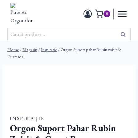
Skip
to
0
content
Caută
Caută
după:
Home
/
Magazin
/
Inspirație
/
Orgon Suport pahar Rubin zoisit &
Cuart roz
INSPIRAȚIE
Orgon Suport Pahar Rubin