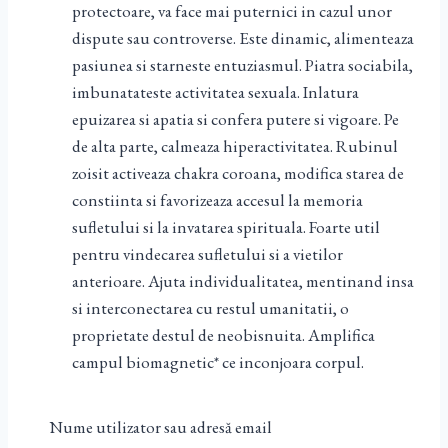
protectoare, va face mai puternici in cazul unor
dispute sau controverse. Este dinamic, alimenteaza
pasiunea si starneste entuziasmul. Piatra sociabila,
imbunatateste activitatea sexuala. Inlatura
epuizarea si apatia si confera putere si vigoare. Pe
de alta parte, calmeaza hiperactivitatea. Rubinul
zoisit activeaza chakra coroana, modifica starea de
constiinta si favorizeaza accesul la memoria
sufletului si la invatarea spirituala. Foarte util
pentru vindecarea sufletului si a vietilor
anterioare. Ajuta individualitatea, mentinand insa
si interconectarea cu restul umanitatii, o
proprietate destul de neobisnuita. Amplifica
campul biomagnetic* ce inconjoara corpul.
Ametistul chevron
este unul dintre cei mai buni
stimulanti ai celui de-al treilea ochi*. Fortifica
Nume utilizator sau adresă email
viziunea interioara, intuitiva si viziunea exterioara,