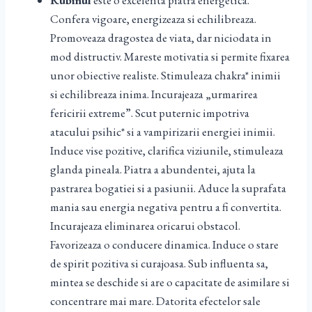
Rubinul
este o excelenta piatra energetica.
Confera vigoare, energizeaza si echilibreaza.
Promoveaza dragostea de viata, dar niciodata in
mod distructiv. Mareste motivatia si permite fixarea
unor obiective realiste. Stimuleaza chakra* inimii
si echilibreaza inima. Incurajeaza „urmarirea
fericirii extreme”. Scut puternic impotriva
atacului psihic* si a vampirizarii energiei inimii.
Induce vise pozitive, clarifica viziunile, stimuleaza
glanda pineala. Piatra a abundentei, ajuta la
pastrarea bogatiei si a pasiunii. Aduce la suprafata
mania sau energia negativa pentru a fi convertita.
Incurajeaza eliminarea oricarui obstacol.
Favorizeaza o conducere dinamica. Induce o stare
de spirit pozitiva si curajoasa. Sub influenta sa,
mintea se deschide si are o capacitate de asimilare si
concentrare mai mare. Datorita efectelor sale