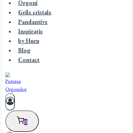
Orgoni
Grile cristale
Pandantive
Inspirație
by Huru
Blog
Contact
0