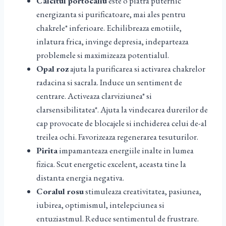
Calcitul portocaliu
este o piatra puternic
energizanta si purificatoare, mai ales pentru
chakrele* inferioare. Echilibreaza emotiile,
inlatura frica, invinge depresia, indeparteaza
problemele si maximizeaza potentialul.
Opal roz
ajuta la purificarea si activarea chakrelor
radacina si sacrala. Induce un sentiment de
centrare. Activeaza clarviziunea* si
clarsensibilitatea*. Ajuta la vindecarea durerilor de
cap provocate de blocajele si inchiderea celui de-al
treilea ochi. Favorizeaza regenerarea tesuturilor.
Pirita
impamanteaza energiile inalte in lumea
fizica. Scut energetic excelent, aceasta tine la
distanta energia negativa.
Coralul rosu
stimuleaza creativitatea, pasiunea,
iubirea, optimismul, intelepciunea si
entuziastmul. Reduce sentimentul de frustrare.