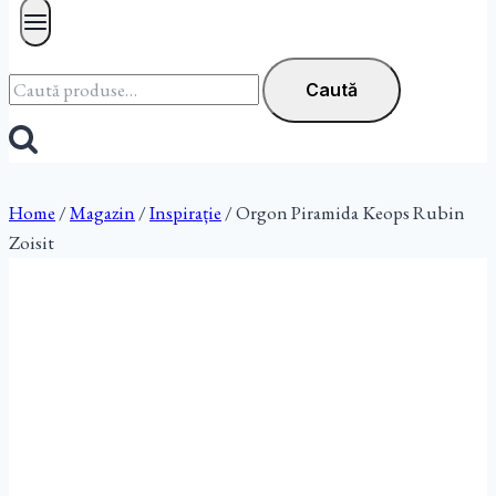
Caută
Caută
după:
Home
/
Magazin
/
Inspirație
/
Orgon Piramida Keops Rubin
Zoisit