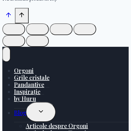
Orgoni
Grile cristale
Pandantive
Inspirație
by Huru
Toggle
Blog
Child
Menu
Articole despre Orgoni