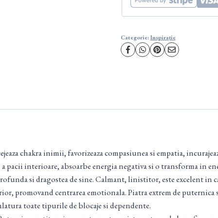
Categorie:
Inspirație
jeaza chakra inimii, favorizeaza compasiunea si empatia, incurajeaz
 a pacii interioare, absoarbe energia negativa si o transforma in ene
ofunda si dragostea de sine. Calmant, linistitor, este excelent in c
erior, promovand centrarea emotionala. Piatra extrem de puternica si
latura toate tipurile de blocaje si dependente.