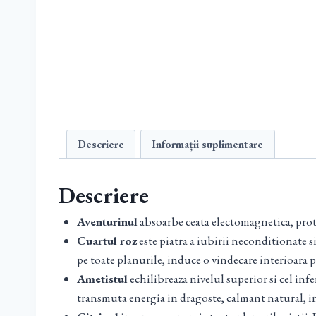
Descriere
Informații suplimentare
Descriere
Aventurinul
absoarbe ceata electomagnetica, prote
Cuartul roz
este piatra a iubirii neconditionate si
pe toate planurile, induce o vindecare interioara pr
Ametistul
echilibreaza nivelul superior si cel inf
transmuta energia in dragoste, calmant natural, in