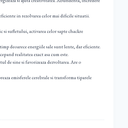
ergizeaza si ajuta creativitatea. Abundenta, incredere
iciente in rezolvarea celor mai dificile situatii.
 si sufletului, activarea celor sapte chackre
timp deoarece energiile sale sunt lente, dar eficiente.
cepand realitatea exact asa cum este.
ul de sine si favorizeaza dezvoltarea. Are o
reaza emisferele cerebrale si transforma tiparele