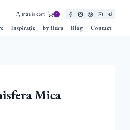
Intră în cont
0
ve
Inspirație
by Huru
Blog
Contact
isfera Mica