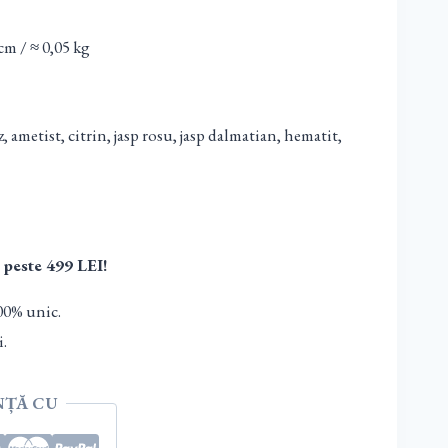
m / ≈ 0,05 kg
, ametist, citrin, jasp rosu, jasp dalmatian, hematit,
 peste 499 LEI!
00% unic.
i.
NȚĂ CU