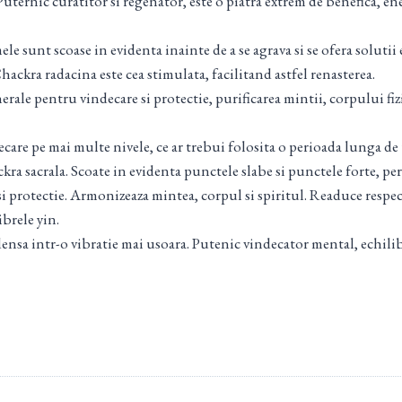
Puternic curatitor si regenator, este o piatra extrem de benefica, en
e sunt scoase in evidenta inainte de a se agrava si se ofera solutii ef
ackra radacina este cea stimulata, facilitand astfel renasterea.
ale pentru vindecare si protectie, purificarea mintii, corpului fizic
decare pe mai multe nivele, ce ar trebui folosita o perioada lunga de 
kra sacrala. Scoate in evidenta punctele slabe si punctele forte, per
i protectie. Armonizeaza mintea, corpul si spiritul. Readuce respect
brele yin.
densa intr-o vibratie mai usoara. Putenic vindecator mental, echilib