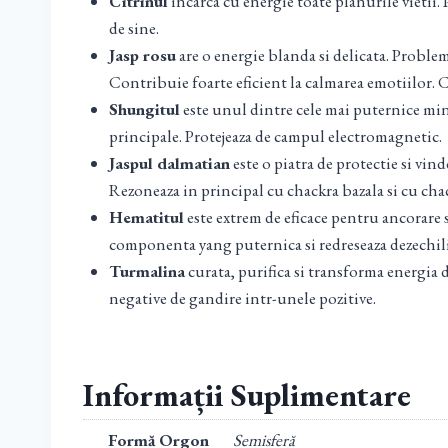
Citrinul
incarca cu energie toate planurile vietii. 
de sine.
Jasp rosu
are o energie blanda si delicata. Problemel
Contribuie foarte eficient la calmarea emotiilor. Ch
Shungitul
este unul dintre cele mai puternice miner
principale. Protejeaza de campul electromagnetic.
Jaspul dalmatian
este o piatra de protectie si vin
Rezoneaza in principal cu chackra bazala si cu chac
Hematitul
este extrem de eficace pentru ancorare s
componenta yang puternica si redreseaza dezechili
Turmalina
curata, purifica si transforma energia 
negative de gandire intr-unele pozitive.
Informații Suplimentare
Formă Orgon
Semisferă