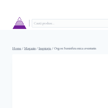
Skip
to
content
Caută
după:
Home
/
Magazin
/
Inspirație
/
Orgon Semisfera mica aventurin