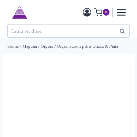
Skip
to
0
content
Caută
Caută
după:
Home
/
Magazin
/
Orgoni
/
Orgon Suport pahar Unakit & Pirita