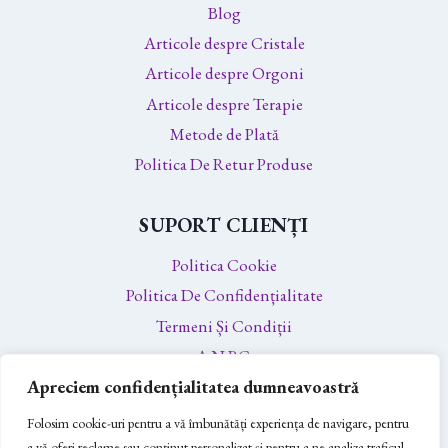
Blog
Articole despre Cristale
Articole despre Orgoni
Articole despre Terapie
Metode de Plată
Politica De Retur Produse
SUPORT CLIENȚI
Politica Cookie
Politica De Confidențialitate
Termeni Și Condiții
A.N.P.C.
Apreciem confidențialitatea dumneavoastră
A.N.P.C. – SAL
Soluționarea Online a Litigiilor
Folosim cookie-uri pentru a vă îmbunătăți experiența de navigare, pentru
a vă oferi reclame sau conținut personalizat și pentru a ne analiza traficul.