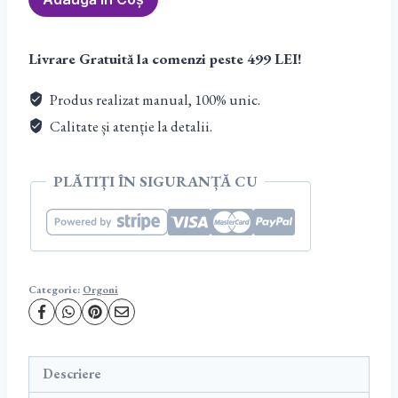
Orgon
Suport
Livrare Gratuită la comenzi peste 499 LEI!
pahar
Unakit
Produs realizat manual, 100% unic.
&
Calitate și atenție la detalii.
Pirita
PLĂTIȚI ÎN SIGURANȚĂ CU
Categorie:
Orgoni
Descriere