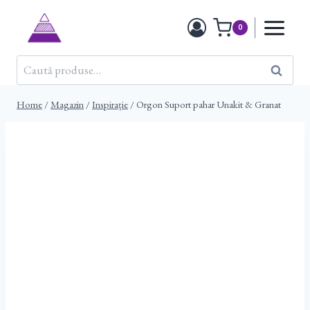
Skip
to
0
content
Caută
Caută
după:
Home
/
Magazin
/
Inspirație
/
Orgon Suport pahar Unakit & Granat