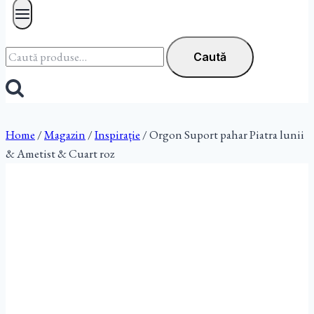
Caută
Caută
după:
Home
/
Magazin
/
Inspirație
/
Orgon Suport pahar Piatra lunii
& Ametist & Cuart roz