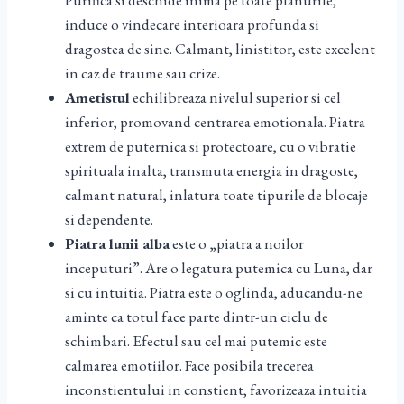
Purifica si deschide inima pe toate planurile,
induce o vindecare interioara profunda si
dragostea de sine. Calmant, linistitor, este excelent
in caz de traume sau crize.
Ametistul
echilibreaza nivelul superior si cel
inferior, promovand centrarea emotionala. Piatra
extrem de puternica si protectoare, cu o vibratie
spirituala inalta, transmuta energia in dragoste,
calmant natural, inlatura toate tipurile de blocaje
si dependente.
Piatra lunii alba
este o „piatra a noilor
inceputuri”. Are o legatura putemica cu Luna, dar
si cu intuitia. Piatra este o oglinda, aducandu-ne
aminte ca totul face parte dintr-un ciclu de
schimbari. Efectul sau cel mai putemic este
calmarea emotiilor. Face posibila trecerea
inconstientului in constient, favorizeaza intuitia