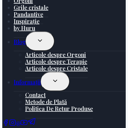
Orgoni
Grile cristale
Pandantive
Inspirație
by Huru
Toggle
Blog
Child
Menu
Articole despre Orgoni
Articole despre Terapie
Articole despre Cristale
Toggle
Informații
Child
Menu
Contact
Metode de Plată
Politica De Retur Produse