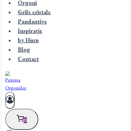
Orgoni
Grile cristale
Pandantive
Inspirație
by Huru
Blog
Contact
0