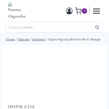
Skip
to
0
content
Caută
Caută
după:
Home
/
Magazin
/
Inspirație
/
Orgon Suport pahar Howlit & Shungit
INSPIRAȚIE