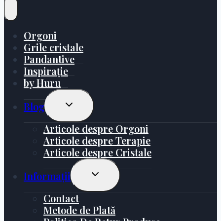
Orgoni
Grile cristale
Pandantive
Inspirație
by Huru
Toggle
Blog
Child
Menu
Articole despre Orgoni
Articole despre Terapie
Articole despre Cristale
Toggle
Informații
Child
Menu
Contact
Metode de Plată