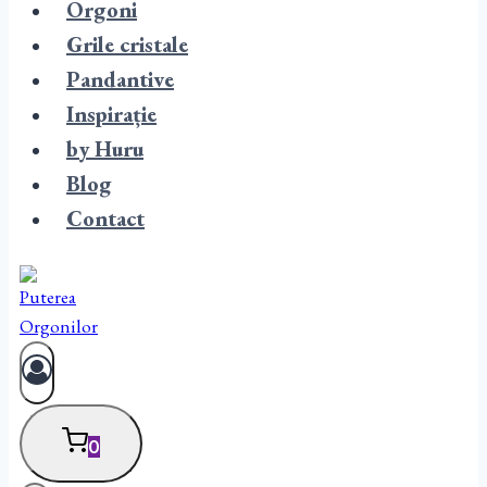
Orgoni
Grile cristale
Pandantive
Inspirație
by Huru
Blog
Contact
0