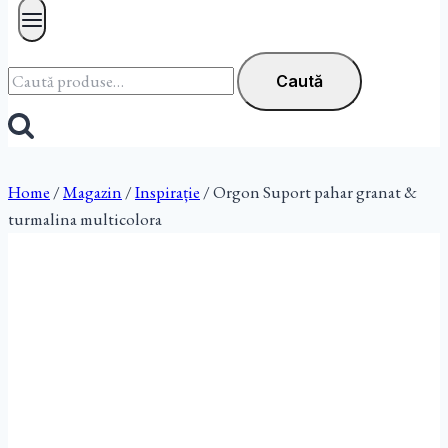
Caută
Caută
după:
Home
/
Magazin
/
Inspirație
/
Orgon Suport pahar granat &
turmalina multicolora