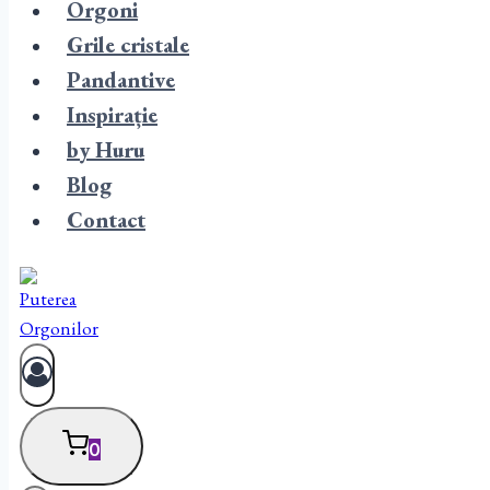
Orgoni
Grile cristale
Pandantive
Inspirație
by Huru
Blog
Contact
0