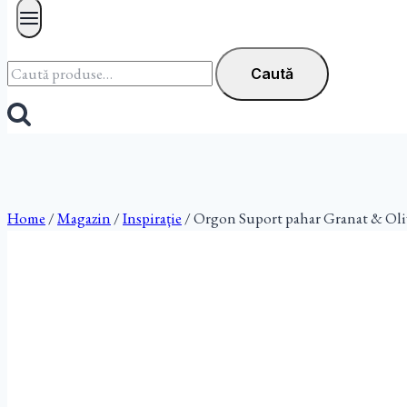
Caută
Caută
după:
Home
/
Magazin
/
Inspirație
/
Orgon Suport pahar Granat & Oli