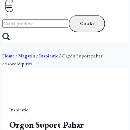
Caută
Caută
după:
Home
/
Magazin
/
Inspirație
/
Orgon Suport pahar
crisocol&pirita
Inspirație
Orgon Suport Pahar