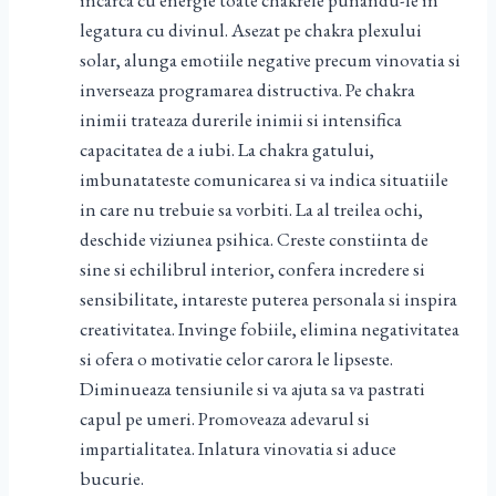
incarca cu energie toate chakrele punandu-le in
legatura cu divinul. Asezat pe chakra plexului
solar, alunga emotiile negative precum vinovatia si
inverseaza programarea distructiva. Pe chakra
inimii trateaza durerile inimii si intensifica
capacitatea de a iubi. La chakra gatului,
imbunatateste comunicarea si va indica situatiile
in care nu trebuie sa vorbiti. La al treilea ochi,
deschide viziunea psihica. Creste constiinta de
sine si echilibrul interior, confera incredere si
sensibilitate, intareste puterea personala si inspira
creativitatea. Invinge fobiile, elimina negativitatea
si ofera o motivatie celor carora le lipseste.
Diminueaza tensiunile si va ajuta sa va pastrati
capul pe umeri. Promoveaza adevarul si
impartialitatea. Inlatura vinovatia si aduce
bucurie.