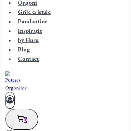
Orgoni
Grile cristale
Pandantive
Inspirație
by Huru
Blog
Contact
0