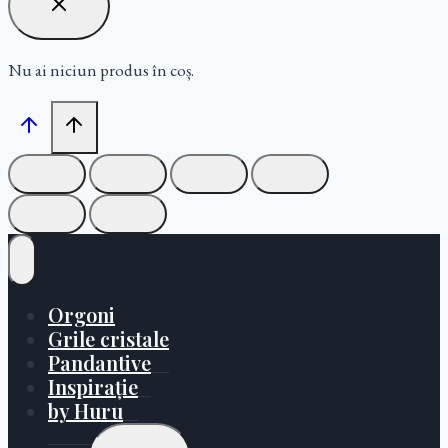
Nu ai niciun produs în coș.
Orgoni
Grile cristale
Pandantive
Inspirație
by Huru