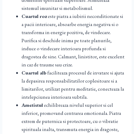
domeniile spirituale superioare. Stimuleaza
sistemul imunitar si metabolismul.
Cuartul roz
este piatra a iubirii neconditionate si
a pacii interioare, absoarbe energia negativa si o
transforma in energie pozitiva, de vindecare.
Purifica si deschide inima pe toate planurile,
induce o vindecare interioara profunda si
dragostea de sine. Calmant, linistitor, este excelent
in caz de traume sau crize.
Cuartul alb
faciliteaza procesul de invatare si ajuta
la depasirea responsabilitatilor coplesitoare si a
limitarilor, utilizat pentru meditatie, conecteaza la
intelepciunea interioara subtila.
Ametistul
echilibreaza nivelul superior si cel
inferior, promovand centrarea emotionala. Piatra
extrem de puternica si protectoare, cu o vibratie
spirituala inalta, transmuta energia in dragoste,