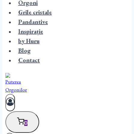
Orgoni
Grile cristale
Pandantive
Inspirație
by Huru
Blog
Contact
0