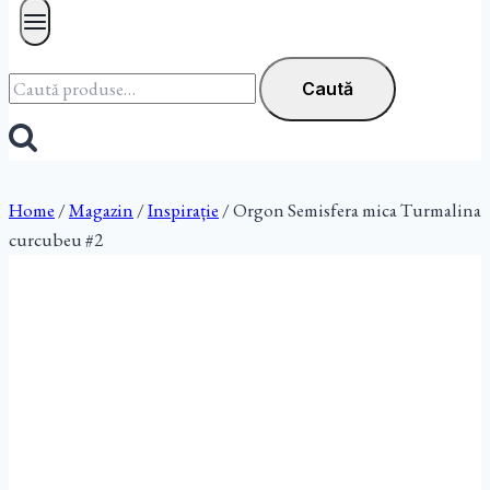
Caută
Caută
după:
Home
/
Magazin
/
Inspirație
/
Orgon Semisfera mica Turmalina
curcubeu #2