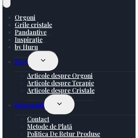
Orgoni
Grile cristale
Pandantive
Inspirație
by Huru
Toggle
Blog
Child
Menu
Articole despre Orgoni
Articole despre Terapie
Articole despre Cristale
Toggle
Informații
Child
Menu
Contact
Metode de Plată
Politica De Retur Produse