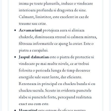
inima pe toate planurile, induce o vindecare
interioara profunda si dragostea de sine.
Calmant, linistitor, este excelent in caz de
traume sau crize.
Acvamarinul
protejeaza aura si aliniaza
chakrele, diminueaza stresul si calmeza mintea,
filtreaza informatiile ce ajung la creier. Este o
piatra a curajului.
Jaspul dalmatian
este o piatra de protectie si
vindecare pe mai multe nivele, ce ar trebui
folosita o perioada lunga de timp deoarece
energiile sale sunt lente, dar eficiente.
Rezoneaza in principal cu chackra bazala si cu
chackra sacrala. Scoate in evidenta punctele
slabe si punctele forte, percepand realitatea
exact asa cum este.
Hematitul
este extrem de eficace pentru