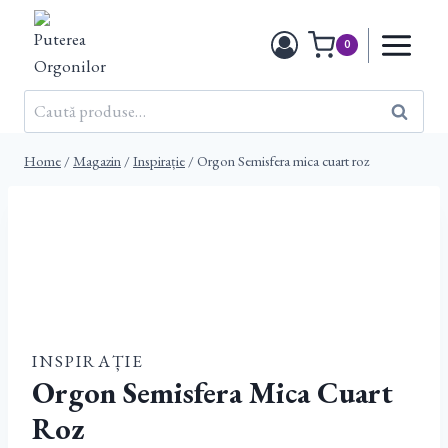
Skip
to
0
content
Caută
Caută
după:
Home
/
Magazin
/
Inspirație
/
Orgon Semisfera mica cuart roz
INSPIRAȚIE
Orgon Semisfera Mica Cuart
Roz