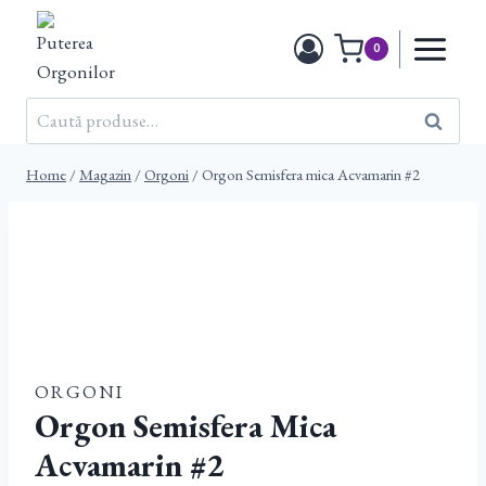
Skip
to
0
content
Caută
Caută
după:
Home
/
Magazin
/
Orgoni
/
Orgon Semisfera mica Acvamarin #2
ORGONI
Orgon Semisfera Mica
Acvamarin #2