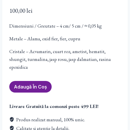
100,00
lei
Dimensiuni / Greutate – 4 cm/ 5 cm / ≈ 0,05 kg
Metale – Alama, oxid fier, fier, cupru
Cristale – Acvamarin, cuart roz, ametist, hematit,
shungit, turmalina, jasp rosu, jasp dalmatian, rasina
epoxidica
Cantitate
Adaugă În Coș
Orgon
Semisfera
Livrare Gratuită la comenzi peste 499 LEI!
mica
Acvamarin
Produs realizat manual, 100% unic.
#2
Calitate și atenție la detalii.