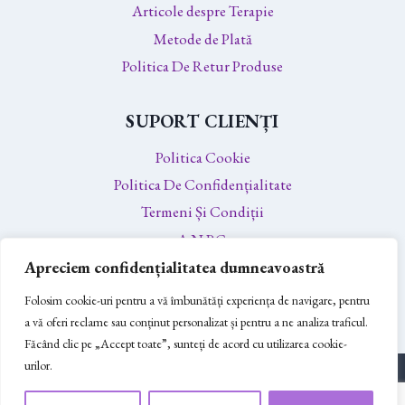
Articole despre Terapie
Metode de Plată
Politica De Retur Produse
SUPORT CLIENȚI
Politica Cookie
Politica De Confidențialitate
Termeni Și Condiții
A.N.P.C.
Apreciem confidențialitatea dumneavoastră
A.N.P.C. – SAL
Soluționarea Online a Litigiilor
Folosim cookie-uri pentru a vă îmbunătăți experiența de navigare, pentru
a vă oferi reclame sau conținut personalizat și pentru a ne analiza traficul.
Făcând clic pe „Accept toate”, sunteți de acord cu utilizarea cookie-
urilor.
© 2026 Puterea Orgonilor - creat de
White Monks Digital