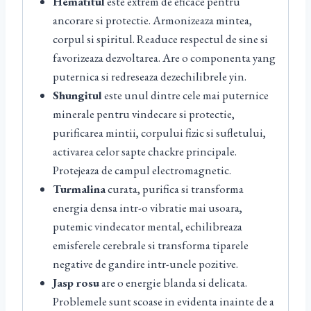
Hematitul
este extrem de eficace pentru
ancorare si protectie. Armonizeaza mintea,
corpul si spiritul. Readuce respectul de sine si
favorizeaza dezvoltarea. Are o componenta yang
puternica si redreseaza dezechilibrele yin.
Shungitul
este unul dintre cele mai puternice
minerale pentru vindecare si protectie,
purificarea mintii, corpului fizic si sufletului,
activarea celor sapte chackre principale.
Protejeaza de campul electromagnetic.
Turmalina
curata, purifica si transforma
energia densa intr-o vibratie mai usoara,
putemic vindecator mental, echilibreaza
emisferele cerebrale si transforma tiparele
negative de gandire intr-unele pozitive.
Jasp rosu
are o energie blanda si delicata.
Problemele sunt scoase in evidenta inainte de a