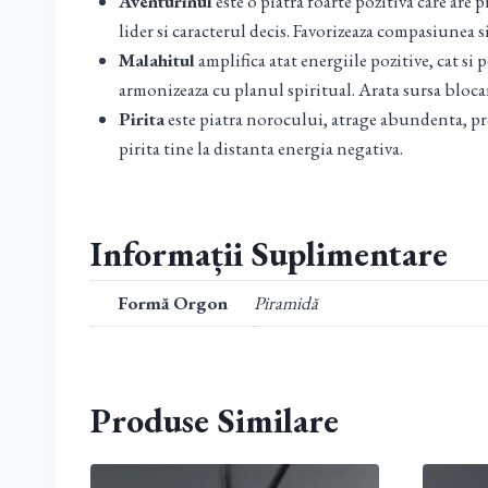
Aventurinul
este o piatra foarte pozitiva care are 
lider si caracterul decis. Favorizeaza compasiunea s
Malahitul
amplifica atat energiile pozitive, cat si 
armonizeaza cu planul spiritual. Arata sursa bloca
Pirita
este piatra norocului, atrage abundenta, pro
pirita tine la distanta energia negativa.
Informații Suplimentare
Formă Orgon
Piramidă
Produse Similare