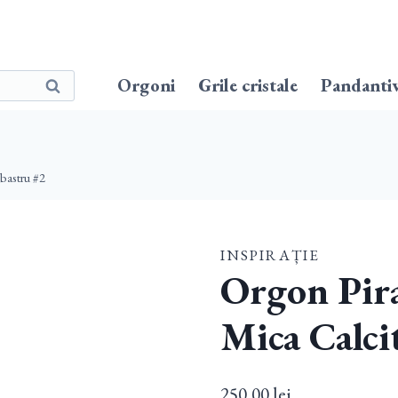
Orgoni
Grile cristale
Pandanti
Caută
bastru #2
INSPIRAȚIE
Orgon Pir
Mica Calci
250,00
lei