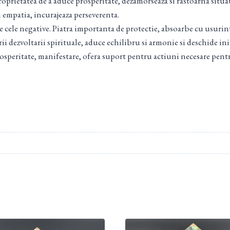
proprietatea de a aduce prosperitate, dezamorseaza si rastoarna situat
i empatia, incurajeaza perseverenta.
pe cele negative. Piatra importanta de protectie, absoarbe cu usurinta
rii dezvoltarii spirituale, aduce echilibru si armonie si deschide 
speritate, manifestare, ofera suport pentru actiuni necesare pentru