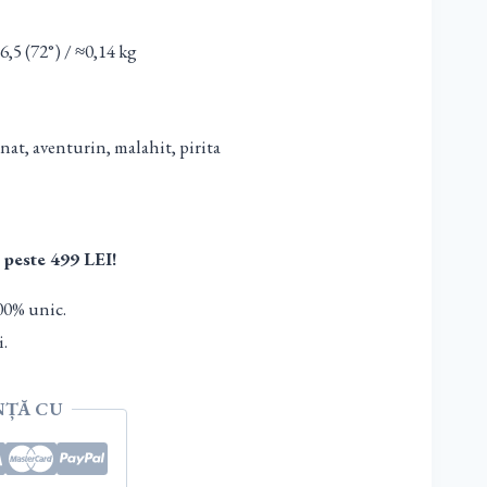
,5 (72°) / ≈0,14 kg
anat, aventurin, malahit, pirita
 peste 499 LEI!
00% unic.
i.
NȚĂ CU