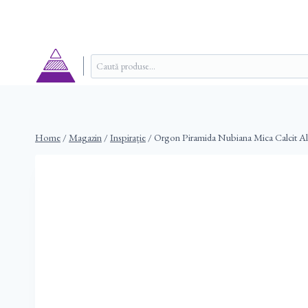
Skip
to
content
Caută
după:
Home
/
Magazin
/
Inspirație
/
Orgon Piramida Nubiana Mica Calcit Al