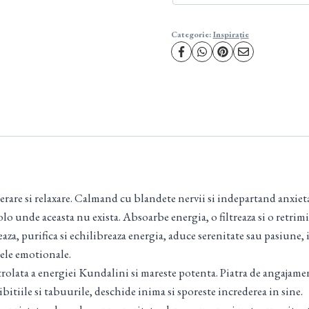
Categorie:
Inspirație
rare si relaxare. Calmand cu blandete nervii si indepartand anxieta
lo unde aceasta nu exista. Absoarbe energia, o filtreaza si o retrimit
izeaza, purifica si echilibreaza energia, aduce serenitate sau pasiune
mele emotionale.
rolata a energiei Kundalini si mareste potenta. Piatra de angajament
bitiile si tabuurile, deschide inima si sporeste increderea in sine.