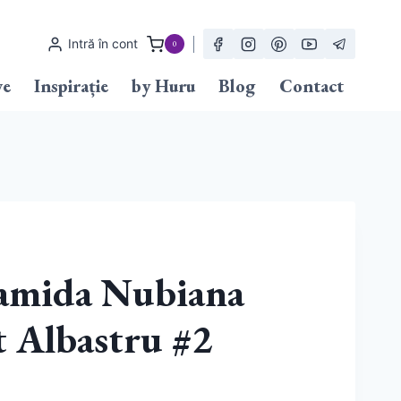
Intră în cont
0
ve
Inspirație
by Huru
Blog
Contact
amida Nubiana
t Albastru #2