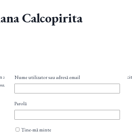
na Calcopirita
ubin zoisit, ametist chevron, ametist, cuart transparent, lapislazuli,
Nume utilizator sau adresă email
rosu, hematit
Parolă
Ține-mă minte