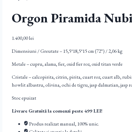
Orgon Piramida Nubia
1.400,00
lei
Dimensiuni / Greutate – 15,5*18,5*15 cm (72°) / 2,06 kg
Metale – cupru, alama, fier, oxid fier roz, oxid titan verde
Cristale – calcopirita, citrin, pirita, cuart roz, cuart alb, r
howlit albastru, olivina, ochi de tigru, jasp dalmatian, jasp 
Stoc epuizat
Livrare Gratuită la comenzi peste 499 LEI!
Produs realizat manual, 100% unic.
Calitate și atenție la detalii.