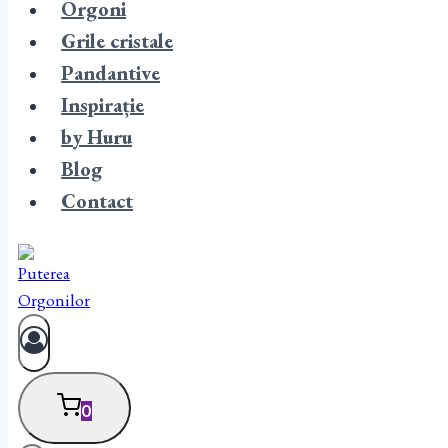
Orgoni
Grile cristale
Pandantive
Inspirație
by Huru
Blog
Contact
0