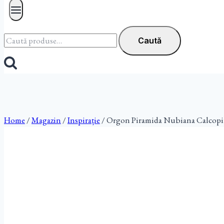
Caută
Caută
după:
Home
/
Magazin
/
Inspirație
/
Orgon Piramida Nubiana Calcopi