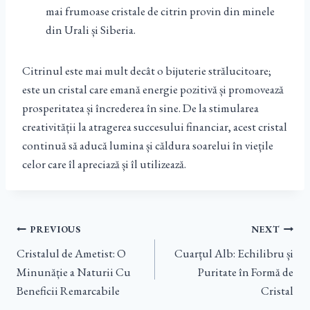
mai frumoase cristale de citrin provin din minele
din Urali și Siberia.
Citrinul este mai mult decât o bijuterie strălucitoare;
este un cristal care emană energie pozitivă și promovează
prosperitatea și încrederea în sine. De la stimularea
creativității la atragerea succesului financiar, acest cristal
continuă să aducă lumina și căldura soarelui în viețile
celor care îl apreciază și îl utilizează.
Navigare
PREVIOUS
NEXT
Cristalul de Ametist: O
Cuarțul Alb: Echilibru și
În
Minunăție a Naturii Cu
Puritate în Formă de
Beneficii Remarcabile
Cristal
Articole