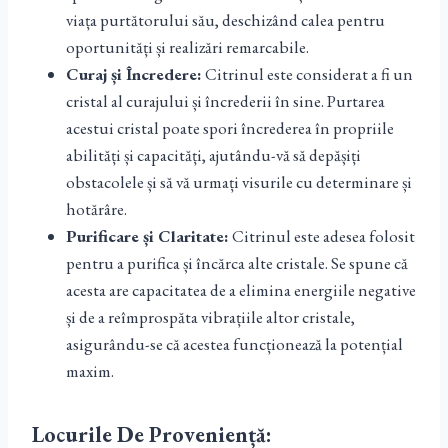
viața purtătorului său, deschizând calea pentru
oportunități și realizări remarcabile.
Curaj și Încredere:
Citrinul este considerat a fi un
cristal al curajului și încrederii în sine. Purtarea
acestui cristal poate spori încrederea în propriile
abilități și capacități, ajutându-vă să depășiți
obstacolele și să vă urmați visurile cu determinare și
hotărâre.
Purificare și Claritate:
Citrinul este adesea folosit
pentru a purifica și încărca alte cristale. Se spune că
acesta are capacitatea de a elimina energiile negative
și de a reîmprospăta vibrațiile altor cristale,
asigurându-se că acestea funcționează la potențial
maxim.
Locurile De Proveniență: