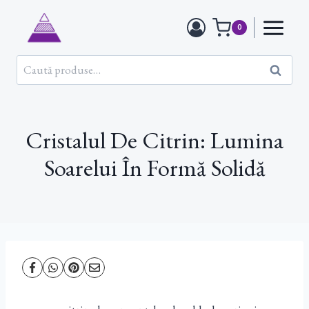
Skip
to
0
content
Caută
Caută
după:
Cristalul De Citrin: Lumina
Soarelui În Formă Solidă