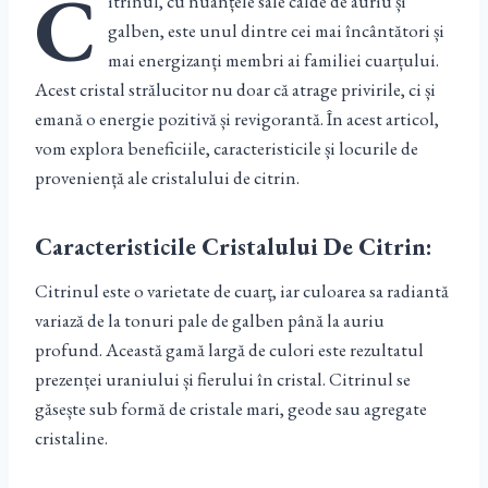
C
itrinul, cu nuanțele sale calde de auriu și
galben, este unul dintre cei mai încântători și
mai energizanți membri ai familiei cuarțului.
Acest cristal strălucitor nu doar că atrage privirile, ci și
emană o energie pozitivă și revigorantă. În acest articol,
vom explora beneficiile, caracteristicile și locurile de
proveniență ale cristalului de citrin.
Caracteristicile Cristalului De Citrin:
Citrinul este o varietate de cuarț, iar culoarea sa radiantă
variază de la tonuri pale de galben până la auriu
profund. Această gamă largă de culori este rezultatul
prezenței uraniului și fierului în cristal. Citrinul se
găsește sub formă de cristale mari, geode sau agregate
cristaline.