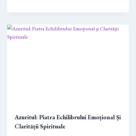
Azuritul: Piatra Echilibrului Emoțional Și
Clarității Spirituale